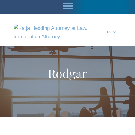
ES
Rodgar